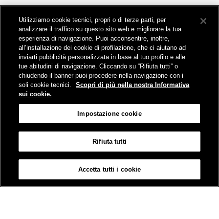
Opportunità di Investimento
Utilizziamo cookie tecnici, propri o di terze parti, per
NORD ITALIA
analizzare il traffico su questo sito web e migliorare la tua
esperienza di navigazione. Puoi acconsentire, inoltre,
CENTRO ITALIA
all’installazione dei cookie di profilazione, che ci aiutano ad
SUD ITALIA E ISOLE
inviarti pubblicità personalizzata in base al tuo profilo e alle
Invio manifestazioni di interesse
tue abitudini di navigazione. Cliccando su “Rifiuta tutti” o
chiudendo il banner puoi procedere nella navigazione con i
Opportunità di locazione commerciale
soli cookie tecnici.
Scopri di più nella nostra Informativa
sui cookie.
Impostazione cookie
Rifiuta tutti
Mappa del sito
Informativa sui cookies
Protezione dei dati personali
Accetta tutti i cookie
Impostazione cookie
© FS Sistemi Urbani 2023
Partita Iva 06356181005