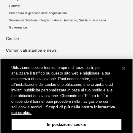
Contatti
Procedura di gestione delle segnalazioni
Sistema di Gestione Integrato - Asset, Ambiente, Salute e Sicurezza
Governance
Cookie
Comunicati stampa e news
Opportunità di Investimento
Utilizziamo cookie tecnici, propri o di terze parti, per
NORD ITALIA
analizzare il traffico su questo sito web e migliorare la tua
esperienza di navigazione. Puoi acconsentire, inoltre,
CENTRO ITALIA
all’installazione dei cookie di profilazione, che ci aiutano ad
SUD ITALIA E ISOLE
inviarti pubblicità personalizzata in base al tuo profilo e alle
Invio manifestazioni di interesse
tue abitudini di navigazione. Cliccando su “Rifiuta tutti” o
chiudendo il banner puoi procedere nella navigazione con i
Opportunità di locazione commerciale
soli cookie tecnici.
Scopri di più nella nostra Informativa
sui cookie.
Impostazione cookie