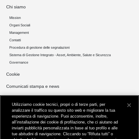
Chi siamo
Mission
Organi Sociali
Management
Contatti
Procedura di gestione delle segnalazioni
Sistema di Gestione Integrato - Asset, Ambiente, Salute e Sicurezza
Governance
Cookie
Comunicati stampa e news
Opportunità di Investimento
Utilizziamo cookie tecnici, propri o di terze parti, per
NORD ITALIA
analizzare il traffico su questo sito web e migliorare la tua
esperienza di navigazione. Puoi acconsentire, inoltre,
CENTRO ITALIA
all’installazione dei cookie di profilazione, che ci aiutano ad
SUD ITALIA E ISOLE
inviarti pubblicità personalizzata in base al tuo profilo e alle
Invio manifestazioni di interesse
tue abitudini di navigazione. Cliccando su “Rifiuta tutti” o