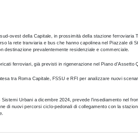
ud-ovest della Capitale, in prossimità della stazione ferroviaria T
rso la rete tranviaria e bus che hanno capolinea nel Piazzale di S
 con destinazione prevalentemente residenziale e commerciale.
cati ferroviari, già previsti in rigenerazione nel Piano d’Assetto 
Intesa tra Roma Capitale, FSSU e RFI per analizzare nuovi scenari d
 Sistemi Urbani a dicembre 2024, prevede l’insediamento nel fronte
ne di nuovi percorsi ciclo-pedonali di collegamento con la stazione
e.