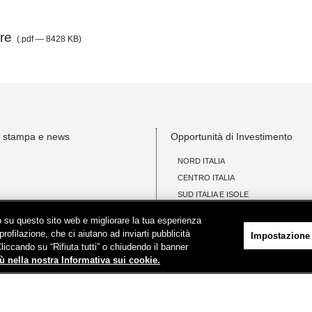
re
(.pdf — 8428 KB)
i stampa e news
Opportunità di Investimento
NORD ITALIA
CENTRO ITALIA
SUD ITALIA E ISOLE
Invio manifestazioni di interesse
ico su questo sito web e migliorare la tua esperienza
profilazione, che ci aiutano ad inviarti pubblicità
Impostazione
Opportunità di locazione comme
Cliccando su “Rifiuta tutti” o chiudendo il banner
ù nella nostra Informativa sui cookie.