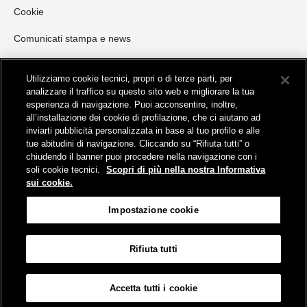
Cookie
Comunicati stampa e news
Opportunità di Investimento
Utilizziamo cookie tecnici, propri o di terze parti, per
NORD ITALIA
analizzare il traffico su questo sito web e migliorare la tua
esperienza di navigazione. Puoi acconsentire, inoltre,
CENTRO ITALIA
all’installazione dei cookie di profilazione, che ci aiutano ad
SUD ITALIA E ISOLE
inviarti pubblicità personalizzata in base al tuo profilo e alle
Invio manifestazioni di interesse
tue abitudini di navigazione. Cliccando su “Rifiuta tutti” o
chiudendo il banner puoi procedere nella navigazione con i
Opportunità di locazione commerciale
soli cookie tecnici.
Scopri di più nella nostra Informativa
sui cookie.
Impostazione cookie
Rifiuta tutti
Mappa del sito
Informativa sui cookies
Protezione dei dati personali
Accetta tutti i cookie
Impostazione cookie