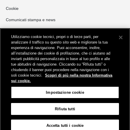
Cookie
Comunicati stampa e news
Opportunità di Investimento
Utilizziamo cookie tecnici, propri o di terze parti, per
NORD ITALIA
analizzare il traffico su questo sito web e migliorare la tua
esperienza di navigazione. Puoi acconsentire, inoltre,
CENTRO ITALIA
all’installazione dei cookie di profilazione, che ci aiutano ad
SUD ITALIA E ISOLE
inviarti pubblicità personalizzata in base al tuo profilo e alle
Invio manifestazioni di interesse
tue abitudini di navigazione. Cliccando su “Rifiuta tutti” o
chiudendo il banner puoi procedere nella navigazione con i
Opportunità di locazione commerciale
soli cookie tecnici.
Scopri di più nella nostra Informativa
sui cookie.
Impostazione cookie
Rifiuta tutti
Mappa del sito
Informativa sui cookies
Protezione dei dati personali
Accetta tutti i cookie
Impostazione cookie