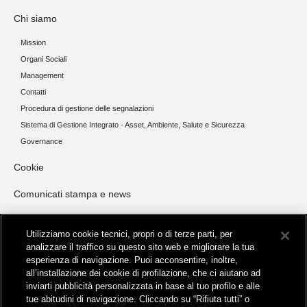
Chi siamo
Mission
Organi Sociali
Management
Contatti
Procedura di gestione delle segnalazioni
Sistema di Gestione Integrato - Asset, Ambiente, Salute e Sicurezza
Governance
Cookie
Comunicati stampa e news
Opportunità di Investimento
Utilizziamo cookie tecnici, propri o di terze parti, per
NORD ITALIA
analizzare il traffico su questo sito web e migliorare la tua
esperienza di navigazione. Puoi acconsentire, inoltre,
CENTRO ITALIA
all’installazione dei cookie di profilazione, che ci aiutano ad
SUD ITALIA E ISOLE
inviarti pubblicità personalizzata in base al tuo profilo e alle
Invio manifestazioni di interesse
tue abitudini di navigazione. Cliccando su “Rifiuta tutti” o