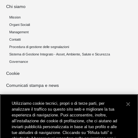
Chi siamo
Mission
Organi Sociali
Management
Contatti
Procedura di gestione delle segnalazioni
Sistema di Gestione Integrato - Asset, Ambiente, Salute e Sicurezza
Governance
Cookie
Comunicati stampa e news
Opportunità di Investimento
Utilizziamo cookie tecnici, propri o di terze parti, per
NORD ITALIA
analizzare il traffico su questo sito web e migliorare la tua
esperienza di navigazione. Puoi acconsentire, inoltre,
CENTRO ITALIA
all’installazione dei cookie di profilazione, che ci aiutano ad
SUD ITALIA E ISOLE
inviarti pubblicità personalizzata in base al tuo profilo e alle
Invio manifestazioni di interesse
tue abitudini di navigazione. Cliccando su “Rifiuta tutti” o