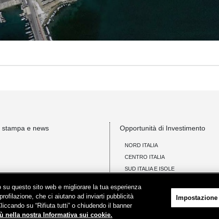
i stampa e news
Opportunità di Investimento
NORD ITALIA
CENTRO ITALIA
SUD ITALIA E ISOLE
Invio manifestazioni di interesse
ico su questo sito web e migliorare la tua esperienza
profilazione, che ci aiutano ad inviarti pubblicità
Impostazione
Opportunità di locazione comme
Cliccando su “Rifiuta tutti” o chiudendo il banner
ù nella nostra Informativa sui cookie.