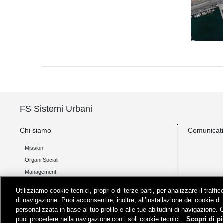
FS Sistemi Urbani
Chi siamo
Comunicat
Mission
Organi Sociali
Management
Contatti
Utilizziamo cookie tecnici, propri o di terze parti, per analizzare il traff
Procedura di gestione delle segnalazioni
di navigazione. Puoi acconsentire, inoltre, all’installazione dei cookie di 
Sistema di Gestione Integrato - Asset, Ambiente, Salute e
personalizzata in base al tuo profilo e alle tue abitudini di navigazione. 
puoi procedere nella navigazione con i soli cookie tecnici.
Scopri di pi
Sicurezza