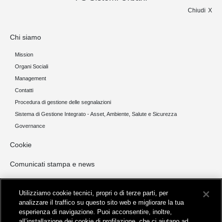
Chiudi
Chi siamo
Mission
Organi Sociali
Management
Contatti
Procedura di gestione delle segnalazioni
Sistema di Gestione Integrato - Asset, Ambiente, Salute e Sicurezza
Governance
Cookie
Comunicati stampa e news
Opportunità di Investimento
Utilizziamo cookie tecnici, propri o di terze parti, per
NORD ITALIA
analizzare il traffico su questo sito web e migliorare la tua
esperienza di navigazione. Puoi acconsentire, inoltre,
CENTRO ITALIA
all’installazione dei cookie di profilazione, che ci aiutano ad