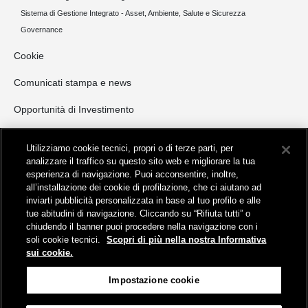
Sistema di Gestione Integrato - Asset, Ambiente, Salute e Sicurezza
Governance
Cookie
Comunicati stampa e news
Opportunità di Investimento
NORD ITALIA
Utilizziamo cookie tecnici, propri o di terze parti, per
CENTRO ITALIA
analizzare il traffico su questo sito web e migliorare la tua
SUD ITALIA E ISOLE
esperienza di navigazione. Puoi acconsentire, inoltre,
Invio manifestazioni di interesse
all’installazione dei cookie di profilazione, che ci aiutano ad
inviarti pubblicità personalizzata in base al tuo profilo e alle
Opportunità di locazione commerciale
tue abitudini di navigazione. Cliccando su “Rifiuta tutti” o
chiudendo il banner puoi procedere nella navigazione con i
soli cookie tecnici.
Scopri di più nella nostra Informativa
sui cookie.
Impostazione cookie