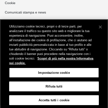
Cookie
Comunicati stampa e news
Opportunità di Investimento
Utilizziamo cookie tecnici, propri o di terze parti, per
NORD ITALIA
analizzare il traffico su questo sito web e migliorare la tua
esperienza di navigazione. Puoi acconsentire, inoltre,
CENTRO ITALIA
all’installazione dei cookie di profilazione, che ci aiutano ad
SUD ITALIA E ISOLE
inviarti pubblicità personalizzata in base al tuo profilo e alle
Invio manifestazioni di interesse
tue abitudini di navigazione. Cliccando su “Rifiuta tutti” o
chiudendo il banner puoi procedere nella navigazione con i
Opportunità di locazione commerciale
soli cookie tecnici.
Scopri di più nella nostra Informativa
sui cookie.
Impostazione cookie
Rifiuta tutti
Mappa del sito
Informativa sui cookies
Protezione dei dati personali
Accetta tutti i cookie
Impostazione cookie