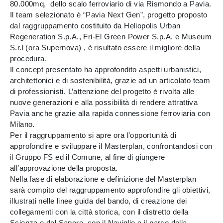
80.000mq, dello scalo ferroviario di via Rismondo a Pavia.
Il team selezionato è “Pavia Next Gen”, progetto proposto
dal raggruppamento costituito da Heliopolis Urban
Regeneration S.p.A., Fri-El Green Power S.p.A. e Museum
S.r.l (ora Supernova) , è risultato essere il migliore della
procedura.
Il concept presentato ha approfondito aspetti urbanistici,
architettonici e di sostenibilità, grazie ad un articolato team
di professionisti. L’attenzione del progetto è rivolta alle
nuove generazioni e alla possibilità di rendere attrattiva
Pavia anche grazie alla rapida connessione ferroviaria con
Milano.
Per il raggruppamento si apre ora l’opportunità di
approfondire e sviluppare il Masterplan, confrontandosi con
il Gruppo FS ed il Comune, al fine di giungere
all’approvazione della proposta.
Nella fase di elaborazione e definizione del Masterplan
sarà compito del raggruppamento approfondire gli obiettivi,
illustrati nelle linee guida del bando, di creazione dei
collegamenti con la città storica, con il distretto della
Scienza e del Sapere, con il Naviglio e il parco della